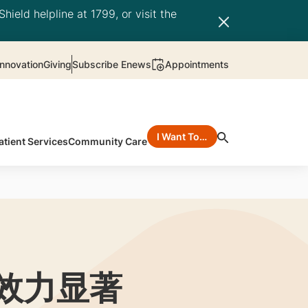
hield helpline at 1799, or visit the
nnovation
Giving
Subscribe Enews
Appointments
I Want To…
atient Services
Community Care
效力显著