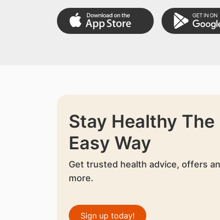
Stay Healthy The
Easy Way
Get trusted health advice, offers a
more.
Sign up today!