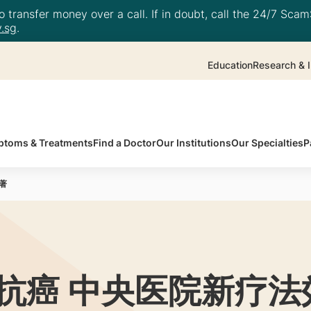
 transfer money over a call. If in doubt, call the 24/7 ScamS
.sg
.
Education
Research & I
toms & Treatments
Find a Doctor
Our Institutions
Our Specialties
P
著
抗癌 中央医院新疗法