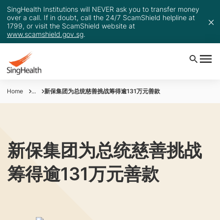
SingHealth Institutions will NEVER ask you to transfer money
over a call. If in doubt, call the 24/7 ScamShield helpline at
1799, or visit the ScamShield website at
www.scamshield.gov.sg
.
Home
...
新保集团为总统慈善挑战筹得逾131万元善款
新保集团为总统慈善挑战
筹得逾131万元善款