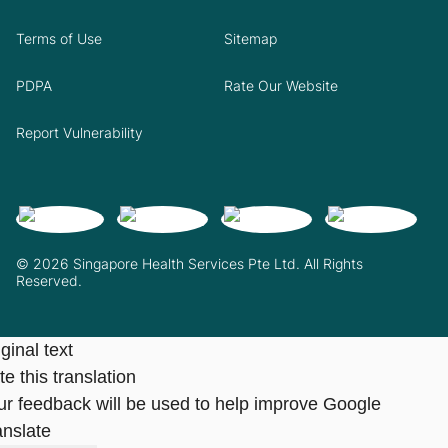
Terms of Use
Sitemap
PDPA
Rate Our Website
Report Vulnerability
© 2026 Singapore Health Services Pte Ltd. All Rights
Reserved.
ginal text
e this translation
ur feedback will be used to help improve Google
anslate