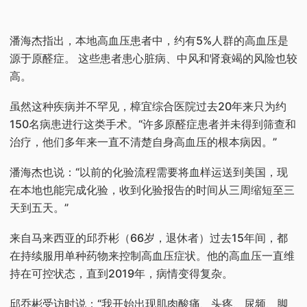
潘海杰指出，本地高血压患者中，约有5%人群的高血压是
源于原醛症。 这些患者患心脏病、中风和肾衰竭的风险也较
高。
虽然这种疾病并不罕见，樟宜综合医院过去20年来只为约
150名病患进行这类手术。“许多原醛症患者并未得到筛查和
治疗，他们多年来一直不清楚自身高血压的根本病因。”
潘海杰也说：“以前的化验流程需要将血样运送到美国，现
在本地也能完成化验，收到化验报告的时间从三周缩短至三
天到五天。”
来自马来西亚的邱乔彬（66岁，退休者）过去15年间，都
在持续服用单种药物来控制高血压症状。他的高血压一直维
持在可控状态，直到2019年，病情变得复杂。
邱乔彬受访时说：“我开始出现肌肉酸痛、头疼、尿频、脚